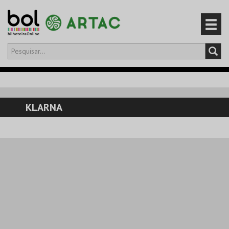
Olá,
iniciar sessão
PT
0
CARRINHO
KLARNA
EVENTOS
CARTÕES
PRODUTOS